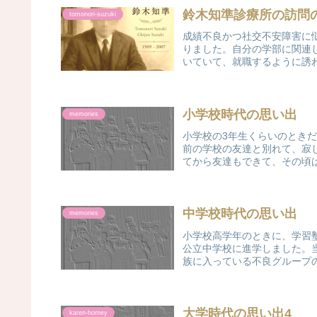
鈴木知準診療所の訪問
tomonori-suzuki
成績不良かつ社交不安障害に
りました。自分の学部に関連
いていて、就職するように誘わ
小学校時代の思い出
memories
小学校の3年生くらいのとき
前の学校の友達と別れて、寂
てから友達もできて、その頃は
中学校時代の思い出
memories
小学校高学年のときに、学習
公立中学校に進学しました。
族に入っている不良グループの
大学時代の思い出4
karen-horney