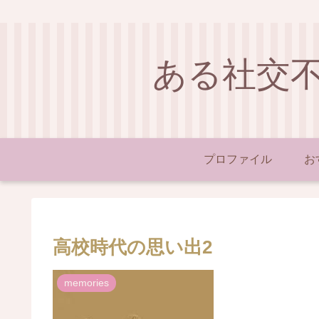
ある社交
プロファイル
お
高校時代の思い出2
memories