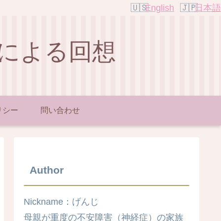
English
日本語
による回想
リシー
問い合わせ
Author
Nickname：げんじ
母親が重度の不安障害（神経症）の家族