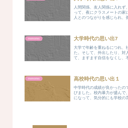
人間関係、友人関係に入れず
って、夜にクラスメートの家
人とのつながりを感じられ、孤
大学時代の思い出7
memories
大学で年齢を重ねるにつれ、
た。そして、外出したり、対
て、ますます自信をなくし、不
高校時代の思い出１
memories
中学時代の成績が良かったの
びました。校内暴力が盛んで
になって、気分的にも学校の雰