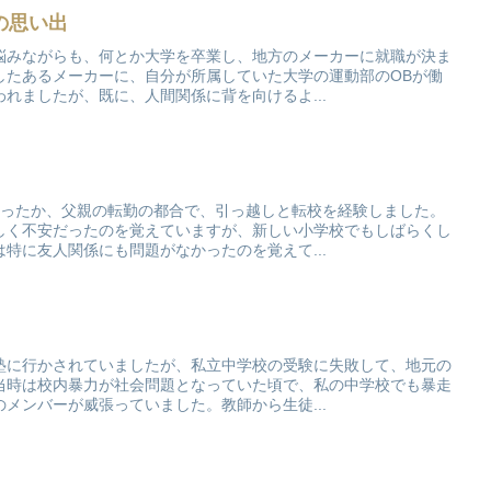
の思い出
悩みながらも、何とか大学を卒業し、地方のメーカーに就職が決ま
したあるメーカーに、自分が所属していた大学の運動部のOBが働
れましたが、既に、人間関係に背を向けるよ...
だったか、父親の転勤の都合で、引っ越しと転校を経験しました。
しく不安だったのを覚えていますが、新しい小学校でもしばらくし
特に友人関係にも問題がなかったのを覚えて...
塾に行かされていましたが、私立中学校の受験に失敗して、地元の
当時は校内暴力が社会問題となっていた頃で、私の中学校でも暴走
メンバーが威張っていました。教師から生徒...