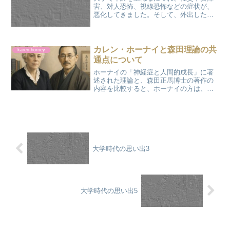
害、対人恐怖、視線恐怖などの症状が、
悪化してきました。そして、外出した
り、対人関係に入っていくことが、さら
に困難になってきました。そして、ます
ます自信をなくし、不安になっていきま
した。クラスでは、留年を繰...
カレン・ホーナイと森田理論の共
karen-horney
通点について
ホーナイの「神経症と人間的成長」に著
述された理論と、森田正馬博士の著作の
内容を比較すると、ホーナイの方は、精
神分析学、心理学の観点から、不安障
害、神経症の原因、構成などを詳細に明
らかにしているのに対し、森田博士の著
作では、個人的には、入院お...
大学時代の思い出3
大学時代の思い出5