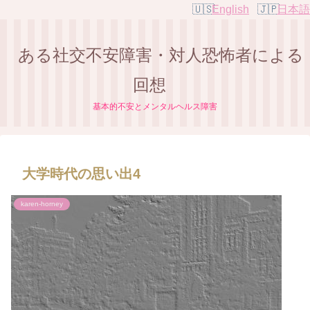
English
日本語
ある社交不安障害・対人恐怖者による
回想
基本的不安とメンタルヘルス障害
大学時代の思い出4
karen-horney