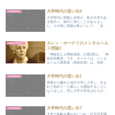
家に入れてくれと頼んでも、しばらくは
許されませんでした。暗くなってきて、
家の庭にあった物置に入っていたことも
大学時代の思い出5
memories
ありました。両親が後から...
大学時代に両親と叔母が、私の大学のあ
る地方へ、旅行に来たことがありまし
た。その時に母親が私について、「近い
うちに、恋人ができて結婚するかもしれ
ないね」というようなことを言いまし
た。私は、恋人どころか、日常の人間関
係がうまくいかず、悩んでノイ...
カレン・ホーナイのメンタルヘル
karen-horney
ス理論3
「神経症と人間的成長」の第2章は、「神
経症的要求」です。ホーナイは、メンタ
ルヘルス障害者（神経症者）は、現実や
他者に対して、不条理で特権的な要求
（クレーム）を持っていると指摘してい
ます。自分自身を考えてみても、私もし
大学時代の思い出1
memories
ょっちゅう、他人や社会に...
実家から離れた地方大学に入学し、生ま
れて初めて一人暮らしを開始することに
なりました。同じ大学の学生ばかりが住
んでいる風呂なし、共同トイレのアパー
トを借りました。体育会系の部活同に参
加し、高校時代と同じように、大学の勉
強は、二の次になってしま...
大学時代の思い出7
memories
大学で年齢を重ねるにつれ、社交不安障